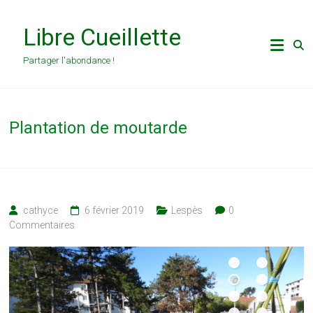
Skip
to
Libre Cueillette
content
Partager l'abondance !
Plantation de moutarde
cathyce
6 février 2019
Lespès
0
Commentaires