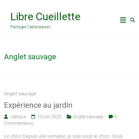
Skip
to
Libre Cueillette
content
Partager l'abondance !
Anglet sauvage
Anglet sauvage
Expérience au jardin
cathyce
10 juin 2023
Anglet sauvage
6
Commentaires
Le choc Depuis une semaine, je suis sous le choc. Sous