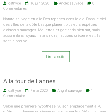
cathyce
16 juin 2020
Anglet sauvage
0
Commentaires
Nature sauvage en ville Des rapaces dans le ciel Dans le ciel
des villes de la côte basque planent plusieurs espèces
d’oiseaux sauvages. Mouettes et goélands bien sûr, mais
aussi milans royaux, milans noirs, faucons crécerelles… Ils
sont la preuve
Lire la suite
A la tour de Lannes
cathyce
7 mai 2020
Anglet sauvage
1
Commentaire
Selon une première hypothèse, vu son emplacement à 70
mètres au-dessus du niveau de la mer sur le côté du plateau