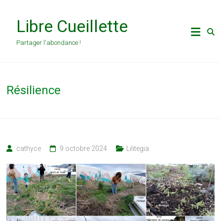
Skip
to
Libre Cueillette
content
Partager l'abondance !
Résilience
cathyce
9 octobre 2024
Lilitegia