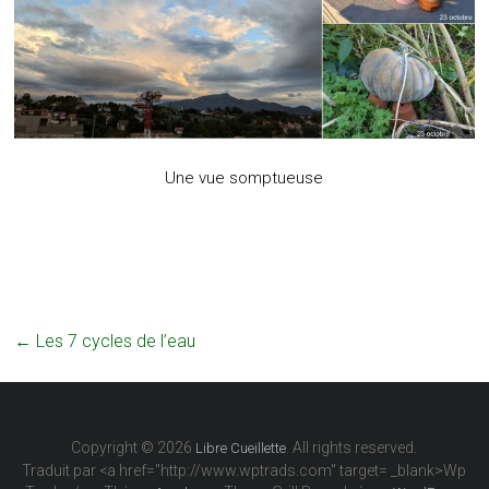
Une vue somptueuse
←
Les 7 cycles de l’eau
Copyright © 2026
. All rights reserved.
Libre Cueillette
Traduit par <a href="http://www.wptrads.com" target= _blank>Wp