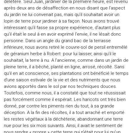
délétère. Seul Juan, jardinier de la première heure, est revenu
après deux ans de désaffection en nous disant que l’aspect
du jardin ne lui convenait pas, mais qu’il souhaitait avoir un
lopin de terre pour jardiner à sa façon. Nous avons trouvé
intéressant qu’il fasse sa propre expérience, d’autant plus
qu’il était le seul à en avoir exprimé l’envie, il ne lésait donc
personne. Dans un angle du grand bac de la terrasse
inférieure, nous avons retiré le couvre-sol de persil entremêlé
de géranium herbe à Robert pour lui laisser, ainsi qu’il le
souhaitait, la terre à nu. A l’ancienne, comme dans un jardin de
pleine terre, il a bêché, planté en ligne, arrosé, récolté. Sans
qu’il en ait conscience, ses plantations ont bénéficié le temps
d’une saison estivale de la vie et des nutriments que nous
avions apportés dans le sol par nos techniques douces.
Toutefois, comme nous, il a constaté que tout ne réussissait
pas forcément comme il espérait. Les haricots ont très bien
donné, par contre les piments rien du tout, à sa grande
déception. A la fin des récoltes, il a tout arraché et emporté
les restes végétaux à la déchèterie, abandonnant une terre
nue pour les six mois suivants. Ainsi, il avait le sentiment de
nous rendre « propre » cette terre qui n’était pour lui qu’un