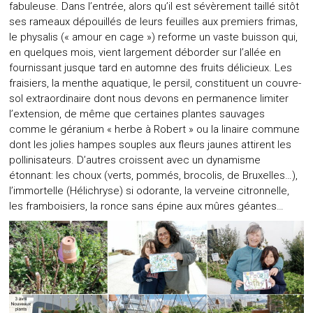
fabuleuse. Dans l’entrée, alors qu’il est sévèrement taillé sitôt
ses rameaux dépouillés de leurs feuilles aux premiers frimas,
le physalis (« amour en cage ») reforme un vaste buisson qui,
en quelques mois, vient largement déborder sur l’allée en
fournissant jusque tard en automne des fruits délicieux. Les
fraisiers, la menthe aquatique, le persil, constituent un couvre-
sol extraordinaire dont nous devons en permanence limiter
l’extension, de même que certaines plantes sauvages
comme le géranium « herbe à Robert » ou la linaire commune
dont les jolies hampes souples aux fleurs jaunes attirent les
pollinisateurs. D’autres croissent avec un dynamisme
étonnant: les choux (verts, pommés, brocolis, de Bruxelles…),
l’immortelle (Hélichryse) si odorante, la verveine citronnelle,
les framboisiers, la ronce sans épine aux mûres géantes…